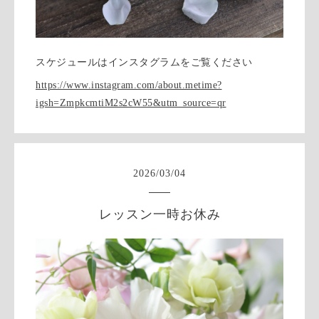
スケジュールはインスタグラムをご覧ください
https://www.instagram.com/about.metime?
igsh=ZmpkcmtiM2s2cW55&utm_source=qr
2026
/
03
/
04
レッスン一時お休み